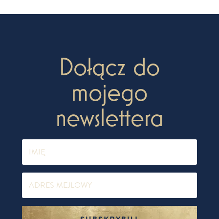
Dołącz do
mojego
newslettera