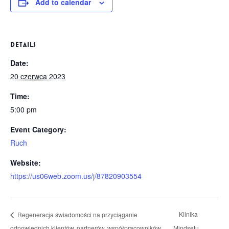
Add to calendar
DETAILS
Date:
20 czerwca 2023
Time:
5:00 pm
Event Category:
Ruch
Website:
https://us06web.zoom.us/j/87820903554
Klinika
Regeneracja świadomości na przyciąganie
odpowiednich klientów, partnerów, współpracowników,
Mindsetu