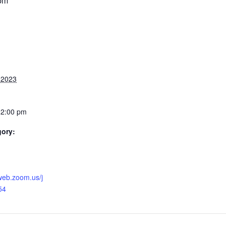
pm
 2023
12:00 pm
gory:
web.zoom.us/j
54