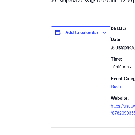
30 listopada 2023 @ 10:00 am
-
12:00 
DETAILS
Add to calendar
Date:
30 listopada
Time:
10:00 am - 
Event Cate
Ruch
Website:
https://us06
/878209035