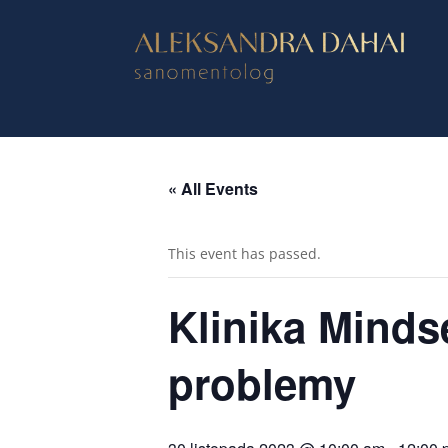
« All Events
This event has passed.
Klinika Minds
problemy