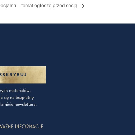
ecjalna – temat ogłoszę przed sesją
BSKRYBUJ
tnych materiałów,
 się na bezpłatny
laminie newslettera
.
WAŻNE INFORMACJE