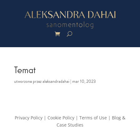
Temat
utworzone przez
aleksandradahai
|
mar 10, 2023
Privacy Policy
| Cookie Policy | Terms of Use | Blog &
Case Studies